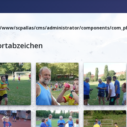
r/www/scpallas/cms/administrator/components/com_phoca
ortabzeichen