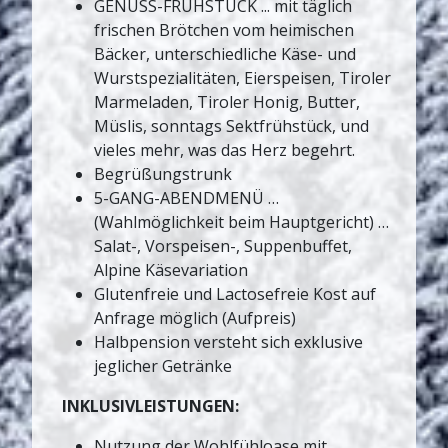
GENUSS-FRÜHSTÜCK ... mit täglich
frischen Brötchen vom heimischen
Bäcker, unterschiedliche Käse- und
Wurstspezialitäten, Eierspeisen, Tiroler
Marmeladen, Tiroler Honig, Butter,
Müslis, sonntags Sektfrühstück, und
vieles mehr, was das Herz begehrt.
Begrüßungstrunk
5-GANG-ABENDMENÜ …
(Wahlmöglichkeit beim Hauptgericht) …
Salat-, Vorspeisen-, Suppenbuffet,
Alpine Käsevariation
Glutenfreie und Lactosefreie Kost auf
Anfrage möglich (Aufpreis)
Halbpension versteht sich exklusive
jeglicher Getränke
INKLUSIVLEISTUNGEN:
Nutzung der Wohlfühloase mit